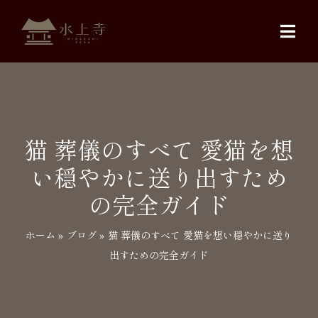
Skip
to
Togg
content
Navi
水上寺について
人生相談・鑑定
猫 葬儀のすべて 愛猫を想
い穏やかに送り出すため
ペット葬儀
の完全ガイド
アクセス
ホーム
»
ブログ
»
猫 葬儀のすべて 愛猫を想い穏やかに送り
出すための完全ガイド
ブログ