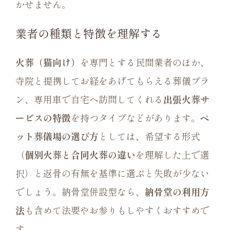
かせません。
業者の種類と特徴を理解する
火葬（猫向け）
を専門とする民間業者のほか、
寺院と提携してお経をあげてもらえる葬儀プラ
ン、専用車で自宅へ訪問してくれる
出張火葬サ
ービスの特徴
を持つタイプなどがあります。
ペ
ット葬儀場の選び方
としては、希望する形式
（
個別火葬と合同火葬の違い
を理解した上で選
択）と返骨の有無を基準に選ぶと失敗が少ない
でしょう。納骨堂併設型なら、
納骨堂の利用方
法
も含めて法要やお参りもしやすくおすすめで
す。