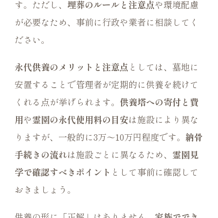
す。ただし、
埋葬のルールと注意点
や環境配慮
が必要なため、事前に行政や業者に相談してく
ださい。
永代供養のメリットと注意点
としては、墓地に
安置することで管理者が定期的に供養を続けて
くれる点が挙げられます。
供養塔への寄付と費
用
や
霊園の永代使用料の目安
は施設により異な
りますが、一般的に3万〜10万円程度です。
納骨
手続きの流れ
は施設ごとに異なるため、
霊園見
学で確認すべきポイント
として事前に確認して
おきましょう。
供養の形に「正解」はありません。
家族ででき